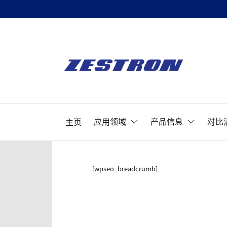
Skip
to
ZESTRON
the
精
content
密
ZESTRON 
电
子
应用领域
产品信息
对比
主页
清
洗
&
可
[wpseo_breadcrumb]
靠
性
提
升