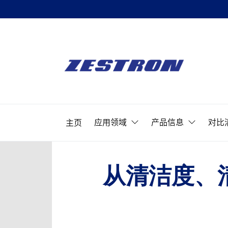
Skip
to
ZESTRON
the
精
content
密
ZESTRON 
电
子
应用领域
产品信息
对比
主页
清
洗
&
可
从清洁度、
靠
性
提
升