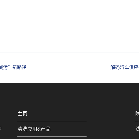
减污”新路径
解码汽车供应
主页
市
清洗应用&产品