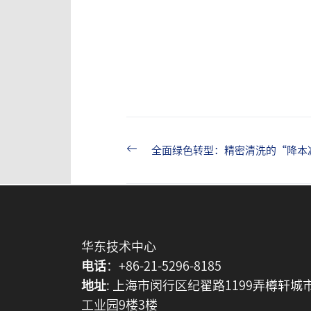
Previous
全面绿色转型：精密清洗的“降本
Post
post:
navigation
华东技术中心
电话
：+86-21-5296-8185
地址
: 上海市闵行区纪翟路1199弄樽轩城
工业园9楼3楼