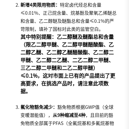
新增4类限用物质：
特定卤代烃总和含量
≤0.01%、正己烷含量、烷基酚及聚氧乙烯醚总
和含量、
乙二醇醚
及醚酯总和含量≤0.1%的严
苛限制，填补了国标对此类的监管空白。
其中特别提醒：乙二醇醚及醚酯总和含量
（限乙二醇甲醚、乙二醇甲醚醋酸酯、乙
二醇乙醚、乙二醇乙醚醋酸酯、乙二醇二
甲醚、乙二醇二乙醚、二乙二醇二甲醚、
三乙二醇二甲醚和二乙二醇甲醚）
≤0.1%，这对市面上已有的产品提出了更
高要求，在挑选产品时，请注意此项数
据。
氟化物豁免减少：
豁免物质根据
GWP
值（全球
变暖潜能值），
从9种缩减至4种
，且目前的豁
免物质全部属于PFAS（全氟烷基和多氟烷基物