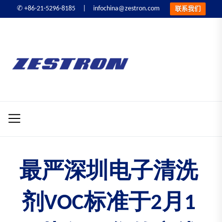
infochina@zestron.com
✆ +86-21-5296-8185 |
联系我们
Skip
to
ZESTRON
the
精
content
密
ZESTRON 精密电子
电
子
清洗&可靠性提升
清
洗
&
可
最严深圳电子清洗
靠
性
剂VOC标准于2月1
提
升