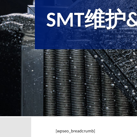
SMT维护
[wpseo_breadcrumb]