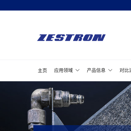
Skip
to
ZESTRON
the
精
content
密
ZESTRON 
电
子
应用领域
产品信息
对比
主页
清
洗
&
可
靠
性
提
升