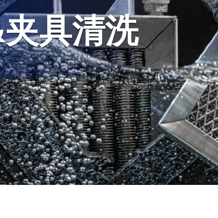
&夹具清洗