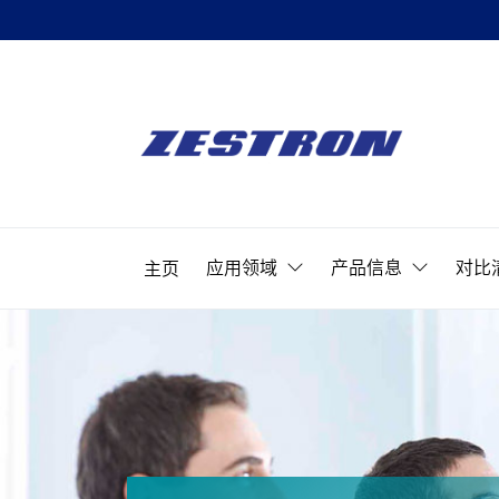
Skip
to
ZESTRON
the
精
content
密
ZESTRON 
电
子
应用领域
产品信息
对比
主页
清
洗
&
可
靠
性
提
升