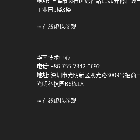
地址
: 上海市闵行区纪翟路1199弄樽轩城
工业园9楼3楼
➟ 在线虚拟参观
华南技术中心
电话
: +86-755-2342-0692
地址
: 深圳市光明新区观光路3009号招商
光明科技园B6栋1A
➟ 在线虚拟参观