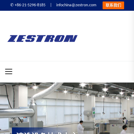
infochina@zestron.com
✆ +86-21-5296-8185 |
联系我们
Skip
to
ZESTRON
the
精
content
密
ZESTRON 精密电子
电
子
清洗&可靠性提升
清
洗
&
可
靠
性
提
升