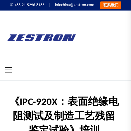
infochina@zestron.com
✆ +86-21-5296-8185 |
联系我们
Skip
to
ZESTRON
the
精
content
密
ZESTRON 精密电子
电
子
清洗&可靠性提升
清
洗
&
可
《IPC-920X：表面绝缘电
靠
性
阻测试及制造工艺残留
提
升