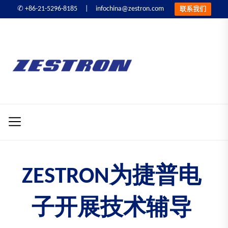
infochina@zestron.com
✆ +86-21-5296-8185 |
联系我们
Skip
to
ZESTRON
the
精
content
密
ZESTRON 精密电子
电
子
清洗&可靠性提升
清
洗
&
可
ZESTRON为捷普电
靠
性
子开展技术辅导
提
升