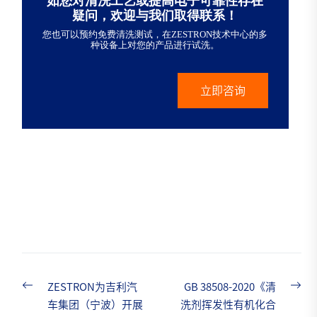
如您对清洗工艺或提高电子可靠性存在
疑问，欢迎与我们取得联系！
您也可以预约免费清洗测试，在ZESTRON技术中心的多
种设备上对您的产品进行试洗。
立即咨询
Previous
Nex
ZESTRON为吉利汽
GB 38508-2020《清
Post
post:
pos
车集团（宁波）开展
洗剂挥发性有机化合