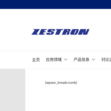
Skip
to
ZESTRON
the
精
content
密
ZESTRON 
电
子
应用领域
产品信息
对比
主页
清
洗
&
可
[wpseo_breadcrumb]
靠
性
提
升