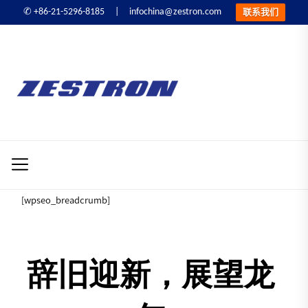
infochina@zestron.com
✆ +86-21-5296-8185 |
联系我们
Skip
to
ZESTRON
the
精
content
密
ZESTRON 精密电子
电
子
清洗&可靠性提升
清
洗
[wpseo_breadcrumb]
&
可
靠
性
辞旧迎新，展望龙
提
升