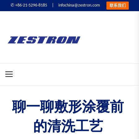
infochina@zestron.com
✆ +86-21-5296-8185 |
联系我们
Skip
to
ZESTRON
the
精
content
密
ZESTRON 精密电子
电
子
清洗&可靠性提升
清
洗
&
可
聊一聊敷形涂覆前
靠
性
的清洗工艺
提
升