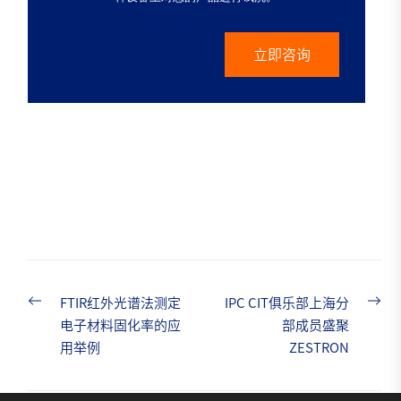
立即咨询
Previous
Nex
FTIR红外光谱法测定
IPC CIT俱乐部上海分
Post
post:
pos
电子材料固化率的应
部成员盛聚
用举例
ZESTRON
navigation